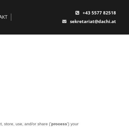
+43 5577 82518

AKT
sekretariat@dachi.at
