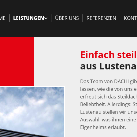
ME
LEISTUNGEN
ÜBER UNS
REFERENZEN
KONT
Einfach steil
aus Lustena
Das Team von DACHI gib
lassen, wie die von uns 
erfreut sich das Steildac
Beliebtheit. Allerdings: S
Lustenau stellen wir un
Auswahl, was ihnen eine
Eigenheims erlaubt.